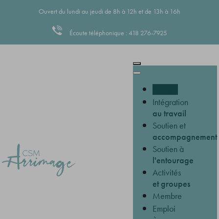
Ouvert du lundi au jeudi de 8h à 12h et de 13h à 16h
Écoute téléphonique : 418 276-7925
Accueil
Intégration
au travail
Soutien et
accompagnement
Soutien à
l'entourage
Activités
et groupes
Membre
Emploi