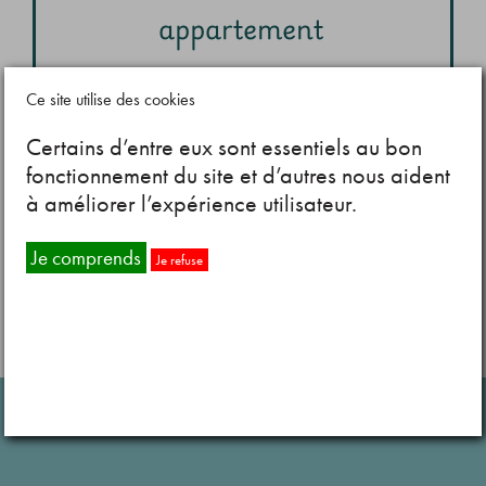
appartement
soutien à la vie autonome en
Le
Ce site utilise des cookies
appartement
offre un accompagnement
Certains d’entre eux sont essentiels au bon
personnalisé aux personnes désireuses
fonctionnement du site et d’autres nous aident
de vivre de manière indépendante dans
à améliorer l’expérience utilisateur.
un cadre sécurisant.
Je comprends
Je refuse
EN SAVOIR PLUS