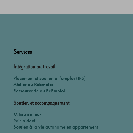
Services
Intégration au travail
Placement et soutien à l’emploi (IPS)
Atelier du RéEmploi
Ressourcerie du RéEmploi
Soutien et accompagnement
Milieu de jour
Pair aidant
Soutien à la vie autonome en appartement