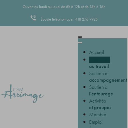
Ouvert du lundi au jeudi de 8h à 12h et de 13h à 16h
Écoute téléphonique : 418 276-7925
Accueil
Intégration
au travail
Soutien et
accompagnement
Soutien à
l'entourage
Activités
et groupes
Membre
Emploi