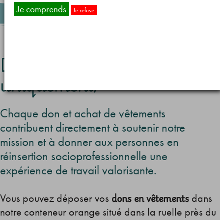
Je comprends
Je refuse
Dons acceptés (vêtements
uniquement)
Chaque don et achat de vêtements
contribuent directement à soutenir notre
mission et à donner aux personnes en
réinsertion socioprofessionnelle une
expérience de travail valorisante.
dons en vêtements
Vous pouvez déposer vos
dans
notre conteneur orange situé dans la ruelle près du