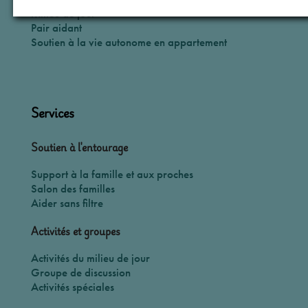
Milieu de jour
Pair aidant
Soutien à la vie autonome en appartement
Services
Soutien à l'entourage
Support à la famille et aux proches
Salon des familles
Aider sans filtre
Activités et groupes
Activités du milieu de jour
Groupe de discussion
Activités spéciales