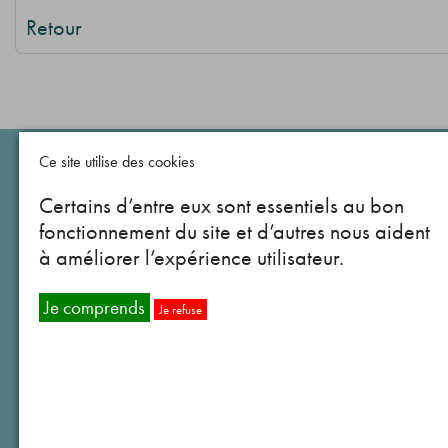
Retour
Ce site utilise des cookies
Certains d’entre eux sont essentiels au bon
fonctionnement du site et d’autres nous aident
Services
à améliorer l’expérience utilisateur.
Intégration au travail
Je comprends
Je refuse
Placement et soutien à l’emploi (IPS)
Atelier du RéEmploi
Ressourcerie du RéEmploi
Soutien et accompagnement