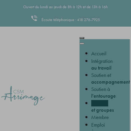
Ouvert du lundi au jeudi de 8h à 12h et de 13h à 16h
Écoute téléphonique : 418 276-7925
Accueil
Intégration
au travail
Soutien et
accompagnement
Soutien à
l'entourage
Activités
et groupes
Membre
Emploi