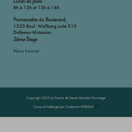
Lundi au jeudi
8h à 12h et 13h à 16h
Promenades du Boulevard
,
1230 Boul. Wallberg suite 310
Dolbeau-Mistassini
2ième Étage
Nous trouver
Copyright 2025 Le Centre de Santé Mentale l’Arrimage
Conçu et hébergé par Credocom WEB360